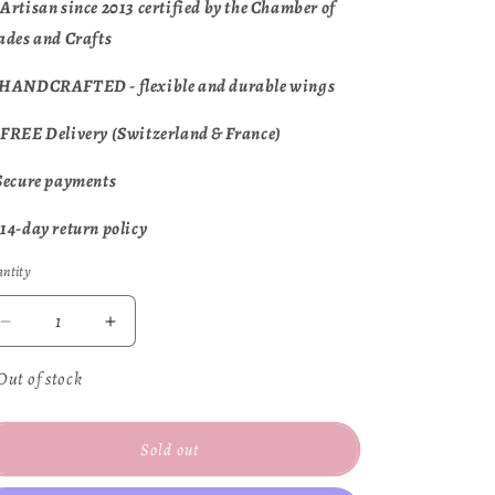
 Artisan since 2013 certified by the Chamber of
ades and Crafts
HANDCRAFTED - flexible and durable wings
 FREE Delivery (Switzerland & France)
 Secure payments
n
 14-day return policy
ntity
antity
Decrease
Increase
quantity
quantity
for
for
Out of stock
White
White
Butterfly
Butterfly
Sold out