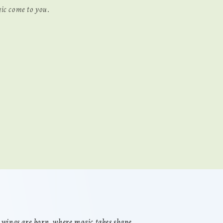
ic come to you.
 wings are born, where magic takes shape