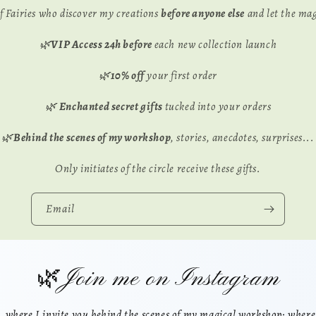
 of Fairies who discover my creations
before anyone else
and let the mag
🌿
VIP Access 24h before
each new collection launch
🌿
10% off
your first order
🌿
Enchanted secret gifts
tucked into your orders
🌿
Behind the scenes of my workshop
, stories, anecdotes, surprises...
Only initiates of the circle receive these gifts.
Email
🌿Join me on Instagram
 where I invite you behind the scenes of my magical workshop: where