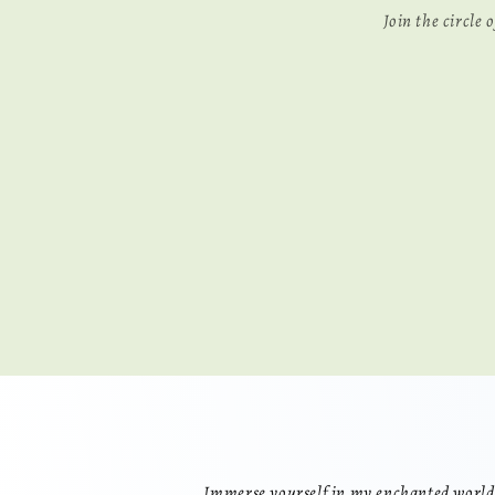
Join the circle
Immerse yourself in my enchanted world,