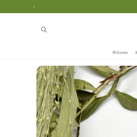
Skip to
content
Welcome
Skip to
product
information