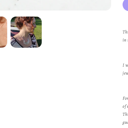
Thi
in
I w
je
Fo
of
Th
gu