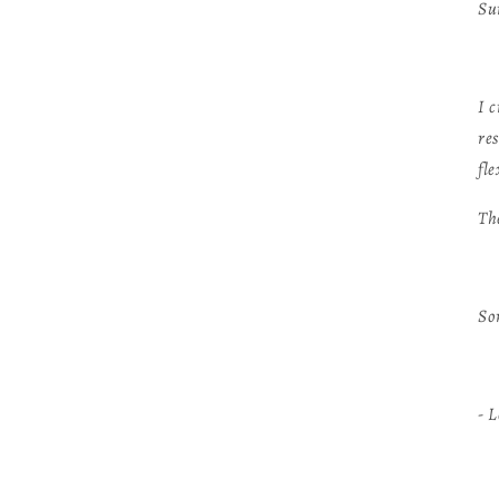
Su
I 
re
fle
Th
So
- 